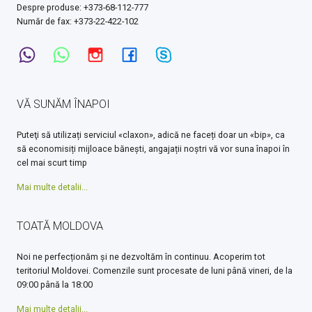
Despre produse: +373-68-112-777
Număr de fax: +373-22-422-102
VĂ SUNĂM ÎNAPOI
Puteţi să utilizați serviciul «claxon», adică ne faceți doar un «bip», ca
să economisiți mijloace bănești, angajații noștri vă vor suna înapoi în
cel mai scurt timp
Mai multe detalii...
TOATĂ MOLDOVA
Noi ne perfecționăm și ne dezvoltăm în continuu. Acoperim tot
teritoriul Moldovei. Comenzile sunt procesate de luni până vineri, de la
09:00 până la 18:00
Mai multe detalii...