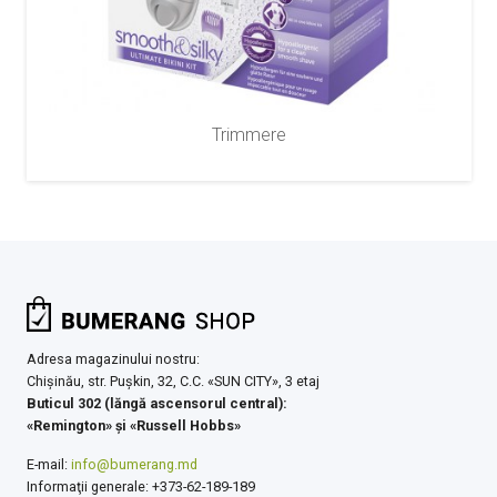
Trimmere
Adresa magazinului nostru:
Chişinău, str. Pușkin, 32, C.C. «SUN CITY», 3 etaj
Buticul 302 (lăngă ascensorul central):
«Remington» şi «Russell Hobbs»
E-mail:
info@bumerang.md
Informaţii generale: +373-62-189-189