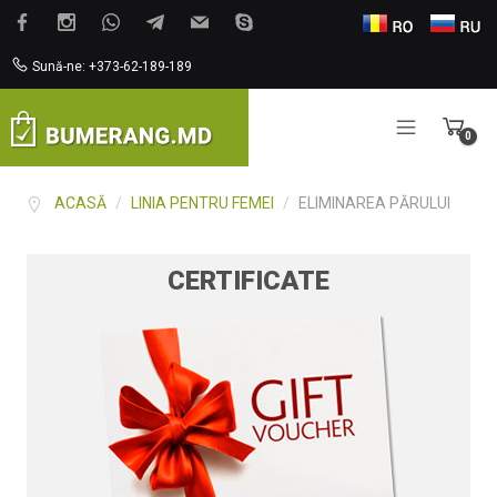
Sună-ne: +373-62-189-189
0
Items
ACASĂ
/
LINIA PENTRU FEMEI
/
ELIMINAREA PĂRULUI
CERTIFICATE