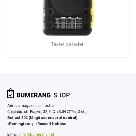
Tester de baterii
Adresa magazinului nostru:
Chişinău, str. Pușkin, 32, C.C. «SUN CITY», 3 etaj
Buticul 302 (lăngă ascensorul central):
«Remington» şi «Russell Hobbs»
E-mail:
info@bumerang.md