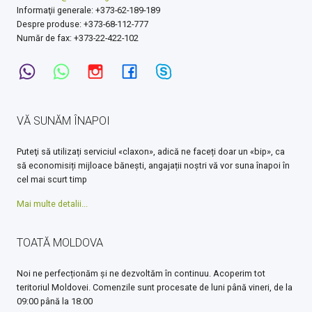
Informaţii generale: +373-62-189-189
Despre produse: +373-68-112-777
Număr de fax: +373-22-422-102
VĂ SUNĂM ÎNAPOI
Puteţi să utilizați serviciul «claxon», adică ne faceți doar un «bip», ca
să economisiți mijloace bănești, angajații noștri vă vor suna înapoi în
cel mai scurt timp
Mai multe detalii...
TOATĂ MOLDOVA
Noi ne perfecționăm și ne dezvoltăm în continuu. Acoperim tot
teritoriul Moldovei. Comenzile sunt procesate de luni până vineri, de la
09:00 până la 18:00