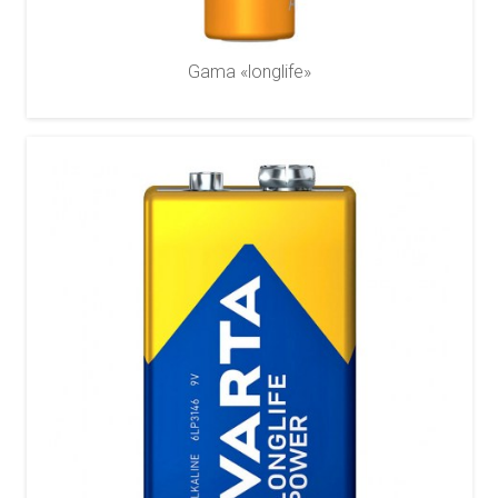
Gama «longlife»