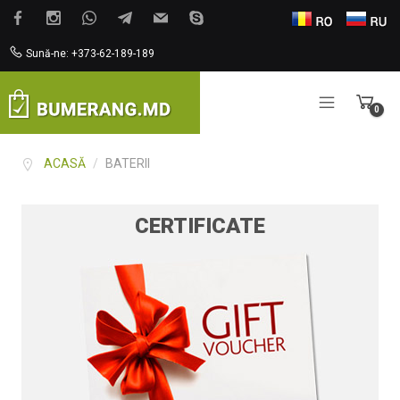
Sună-ne: +373-62-189-189
0
Items
ACASĂ
/
BATERII
CERTIFICATE