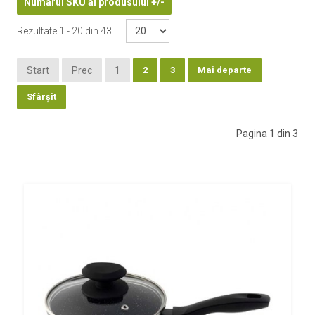
Numarul SKU al produsului +/-
Rezultate 1 - 20 din 43
Start
Prec
1
2
3
Mai departe
Sfârșit
Pagina 1 din 3