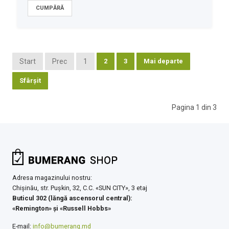
Start
Prec
1
2
3
Mai departe
Sfârșit
Pagina 1 din 3
Adresa magazinului nostru:
Chişinău, str. Pușkin, 32, C.C. «SUN CITY», 3 etaj
Buticul 302 (lăngă ascensorul central):
«Remington» şi «Russell Hobbs»
E-mail:
info@bumerang.md