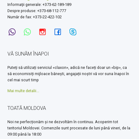
Informaţii generale: +373-62-189-189
Despre produse: +373-68-112-777
Număr de fax: +373-22-422-102
VĂ SUNĂM ÎNAPOI
Puteţi să utilizați serviciul «claxon», adică ne faceți doar un «bip», ca
să economisiți mijloace bănești, angajații noștri vă vor suna înapoi în
cel mai scurt timp
Mai multe detalii...
TOATĂ MOLDOVA
Noi ne perfecționăm și ne dezvoltăm în continuu. Acoperim tot
teritoriul Moldovei. Comenzile sunt procesate de luni până vineri, de la
09:00 până la 18:00