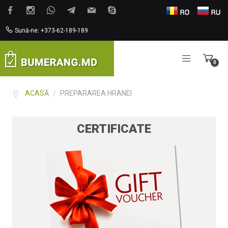
Sună-ne: +373-62-189-189
0
Items
ACASĂ
/
PREPARAREA HRANEI
CERTIFICATE