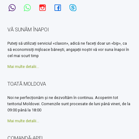
VĂ SUNĂM ÎNAPOI
Puteţi să utilizați serviciul «claxon», adică ne faceți doar un «bip», ca
să economisiți mijloace bănești, angajații noștri vă vor suna înapoi în
cel mai scurt timp
Mai multe detalii...
TOATĂ MOLDOVA
Noi ne perfecționăm și ne dezvoltăm în continuu. Acoperim tot
teritoriul Moldovei. Comenzile sunt procesate de luni până vineri, de la
09:00 până la 18:00
Mai multe detalii...
COMANDĂ-APEL