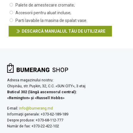
Palete de amestecare cromate;
Accesorii pentru aluat incluse;
Parti lavabile la masina de spalat vase.
DESCARCĂ MANUALUL TĂU DE UTILIZARE
Adresa magazinului nostru:
Chişinău, str. Pușkin, 32, C.C. «SUN CITY», 3 etaj
Buticul 302 (lăngă ascensorul central):
«Remington» şi «Russell Hobbs»
E-mail:
info@bumerang.md
Informaţii generale: +373-62-189-189
Despre produse: +373-68-112-777
Număr de fax: +373-22-422-102