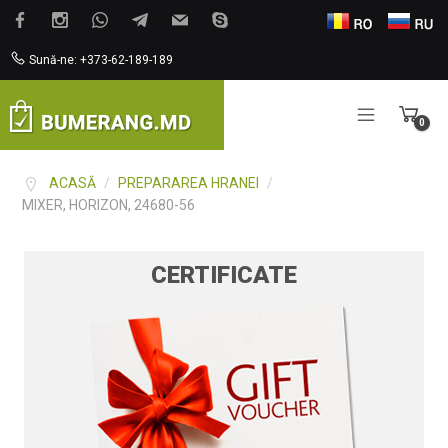
Sună-ne: +373-62-189-189
0
Items
ACASĂ
/
PREPARAREA HRANEI
/
MIXER, HORIZON, 24680-56
CERTIFICATE