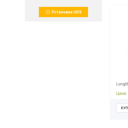
Установка UDS
Longl
Цена: