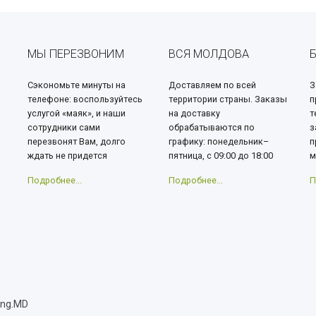
МЫ ПЕРЕЗВОНИМ
ВСЯ МОЛДОВА
Сэкономьте минуты на
Доставляем по всей
З
телефоне: воспользуйтесь
территории страны. Заказы
п
услугой «маяк», и наши
на доставку
т
сотрудники сами
обрабатываются по
з
перезвонят Вам, долго
графику: понедельник–
п
ждать не придется
пятница, с 09:00 до 18:00
м
Подробнее...
Подробнее...
П
ang.MD