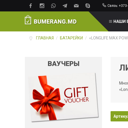
Связь: +373-
НАШИ 
ГЛАВНАЯ
/
БАТАРЕЙКИ
/
«LONGLIFE MAX POW
ВАУЧЕРЫ
Л
Мног
«Lon
Артикул