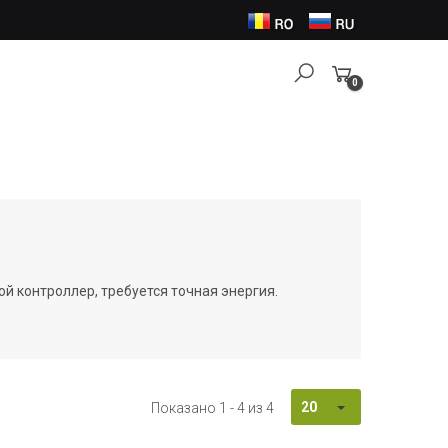
0
Items
й контроллер, требуется точная энергия.
20
Показано 1 - 4 из 4