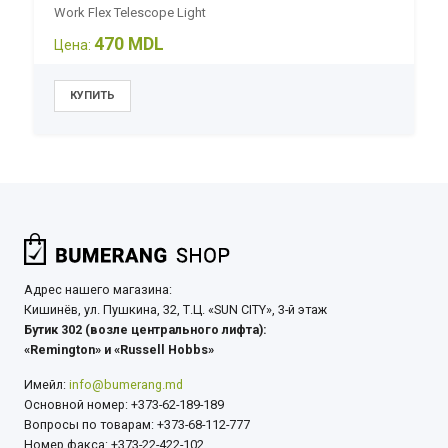
Work Flex Telescope Light
470 MDL
Цена:
Адрес нашего магазина:
Кишинёв, ул. Пушкина, 32, Т.Ц. «SUN CITY», 3-й этаж
Бутик 302 (возле центрального лифта):
«Remington» и «Russell Hobbs»
Имейл:
info@bumerang.md
Основной номер: +373-62-189-189
Вопросы по товарам: +373-68-112-777
Номер факса: +373-22-422-102