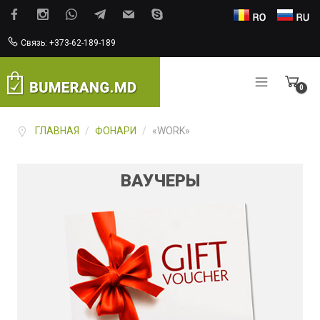
Связь: +373-62-189-189
0
Items
ГЛАВНАЯ
/
ФОНАРИ
/
«WORK»
ВАУЧЕРЫ