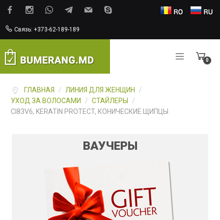
Связь: +373-62-189-189
0
Items
ГЛАВНАЯ
/
ЛИНИЯ ДЛЯ ЖЕНЩИН
/
УХОД ЗА ВОЛОСАМИ
/
СТАЙЛЕРЫ
/
CI83V6, KERATIN PROTECT, КОНИЧЕСКИЕ ЩИПЦЫ
ВАУЧЕРЫ