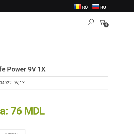
0
Items
ife Power 9V 1X
04922, 9V, 1X
а:
76 MDL