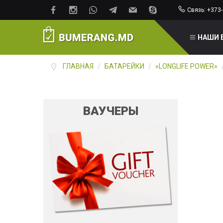
Связь: +373-
НАШИ 
ГЛАВНАЯ
/
БАТАРЕЙКИ
/
«LONGLIFE POWER»
ВАУЧЕРЫ