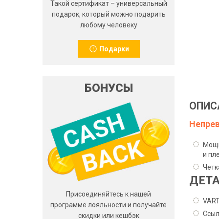
Такой сертификат – универсальный
подарок, который можно подарить
любому человеку
Подарки
БОНУСЫ
ОПИС
Непрев
Мощн
и пл
Четк
ДЕТА
Присоединяйтесь к нашей
VART
программе лояльности и получайте
Ссыл
скидки или кешбэк