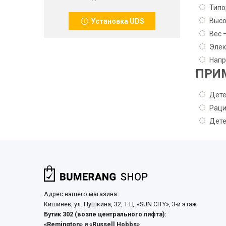
Типо
Высо
Установка UDS
Вес –
Элек
Напр
ПРИ
Дете
Раци
Дете
Адрес нашего магазина:
Кишинёв, ул. Пушкина, 32, Т.Ц. «SUN CITY», 3-й этаж
Бутик 302 (возле центрального лифта):
«Remington» и «Russell Hobbs»