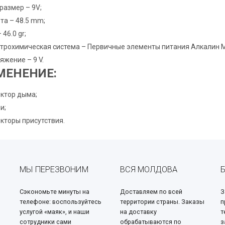
размер – 9V;
та – 48.5 mm;
 46.0 gr;
трохимическая система – Первичные элементы питания Алкалин 
яжение – 9 V.
МЕНЕНИЕ:
ктор дыма;
и;
кторы присутствия.
МЫ ПЕРЕЗВОНИМ
ВСЯ МОЛДОВА
Сэкономьте минуты на
Доставляем по всей
З
телефоне: воспользуйтесь
территории страны. Заказы
п
услугой «маяк», и наши
на доставку
т
сотрудники сами
обрабатываются по
з