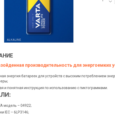
АНИЕ
зойденная производительность для энергоемких у
ая энергия батареек для устройств с высоким потреблением энер
ееры;
ая и понятная инструкция по использованию с пиктограммами.
ЛИ:
A модель – 04922;
ки IEC – 6LP3146;