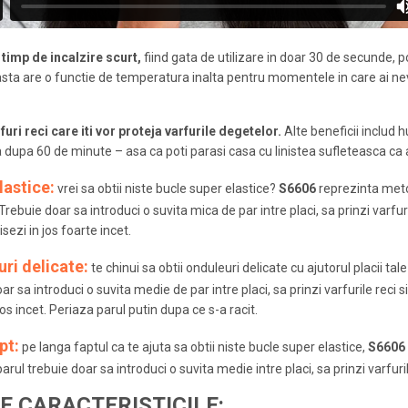
timp de incalzire scurt,
fiind gata de utilizare in doar 30 de secunde, pot
asta are o functie de temperatura inalta pentru momentele in care ai n
furi reci care iti vor proteja varfurile degetelor.
Alte beneficii includ 
upa 60 de minute – asa ca poti parasi casa cu linistea sufleteasca ca arat
lastice:
vrei sa obtii niste bucle super elastice?
S6606
reprezinta metod
Trebuie doar sa introduci o suvita mica de par intre placi, sa prinzi varfuri
isezi in jos foarte incet.
ri delicate:
te chinui sa obtii onduleuri delicate cu ajutorul placii t
ar sa introduci o suvita medie de par intre placi, sa prinzi varfurile reci s
 jos incet. Periaza parul putin dupa ce s-a racit.
pt:
pe langa faptul ca te ajuta sa obtii niste bucle super elastice,
S6606
arul trebuie doar sa introduci o suvita medie intre placi, sa prinzi varfurile 
E CARACTERISTICILE: