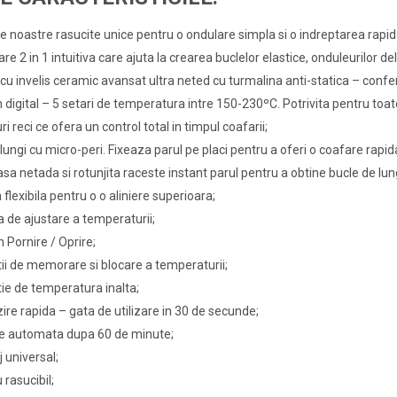
le noastre rasucite unice pentru o ondulare simpla si o indreptarea rapid
re 2 in 1 intuitiva care ajuta la crearea buclelor elastice, onduleurilor deli
 cu invelis ceramic avansat ultra neted cu turmalina anti-statica – confer
 digital – 5 setari de temperatura intre 150-230ºC. Potrivita pentru toate
ri reci ce ofera un control total in timpul coafarii;
 lungi cu micro-peri. Fixeaza parul pe placi pentru a oferi o coafare rapid
sa netada si rotunjita raceste instant parul pentru a obtine bucle de lu
 flexibila pentru o o aliniere superioara;
a de ajustare a temperaturii;
 Pornire / Oprire;
ii de memorare si blocare a temperaturii;
ie de temperatura inalta;
zire rapida – gata de utilizare in 30 de secunde;
re automata dupa 60 de minute;
j universal;
 rasucibil;