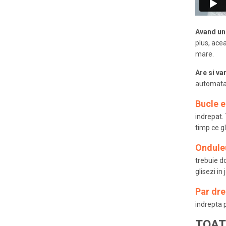
Avand un 
plus, ace
mare.
Are si var
automata d
Bucle e
indrepat. 
timp ce gl
Onduleu
trebuie do
glisezi in
Par dre
indrepta p
TOAT