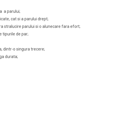
a a parului;
cate, cat si a parului drept;
a stralucire parului si o alunecare fara efort;
 tipurile de par;
a, dintr-o singura trecere;
nga durata;