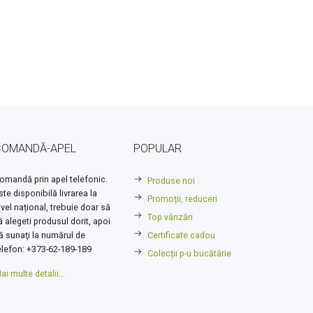
COMANDĂ-APEL
POPULAR
omandă prin apel telefonic.
Produse noi
ste disponibilă livrarea la
Promoții, reduceri
ivel național, trebuie doar să
Top vănzări
ă alegeti produsul dorit, apoi
ă sunaţi la numărul de
Certificate cadou
elefon: +373-62-189-189
Colecții p-u bucătărie
ai multe detalii...