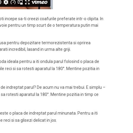
i incepe sa-ti creezi coafurile preferate intr-o clipita. In
evoie pentru un timp scurt de o temperatura putin mai
husa pentru depozitare termorezistenta si oprirea
i incredibil, lasand in urma alte griji.
a ideala pentru a iti ondula parul folosind o placa de
le reci si sa rotesti aparatul la 180°. Mentine pozitia in
ale de indreptat parul? De acum nu va mai trebui. E simplu –
i sa rotesti aparatul la 180°. Mentine pozitia in timp ce
este o placa de indreptat parul minunata. Pentru a iti
reci si sa glisezi delicat in jos.