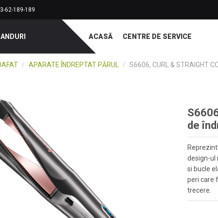
3-62-189-189
RANDURI
ACASĂ
CENTRE DE SERVICE
OAFAT
/
APARATE ÎNDREPTAT PĂRUL
/
S6606, CURL & STRAIGHT C
S6606,
de înd
Reprezinta
design-ul 
si bucle e
peri care 
trecere.