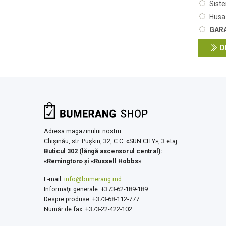
Siste
Husa
GARA
D
Adresa magazinului nostru:
Chişinău, str. Pușkin, 32, C.C. «SUN CITY», 3 etaj
Buticul 302 (lăngă ascensorul central):
«Remington» şi «Russell Hobbs»
E-mail:
info@bumerang.md
Informaţii generale: +373-62-189-189
Despre produse: +373-68-112-777
Număr de fax: +373-22-422-102