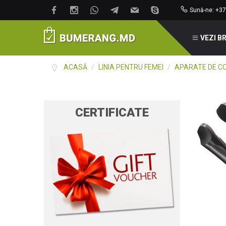
Sună-ne: +37
VEZI B
ACASĂ
/
LINIA PENTRU FEMEI
/
APARATE DE C
CERTIFICATE