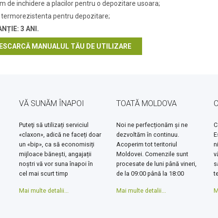
m de inchidere a placilor pentru o depozitare usoara;
 termorezistenta pentru depozitare;
NȚIE: 3 ANI.
ESCARCĂ MANUALUL TĂU DE UTILIZARE
VĂ SUNĂM ÎNAPOI
TOATĂ MOLDOVA
Puteţi să utilizați serviciul
Noi ne perfecționăm și ne
C
«claxon», adică ne faceți doar
dezvoltăm în continuu.
E
un «bip», ca să economisiți
Acoperim tot teritoriul
n
mijloace bănești, angajații
Moldovei. Comenzile sunt
v
noștri vă vor suna înapoi în
procesate de luni până vineri,
s
cel mai scurt timp
de la 09:00 până la 18:00
t
Mai multe detalii...
Mai multe detalii...
M