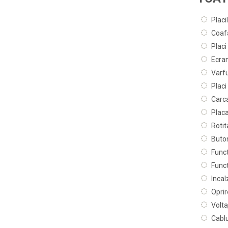
Placi
Coafa
Placi
Ecran
Varfu
Placi
Carca
Placa
Rotit
Buton
Funct
Funct
Incal
Opri
Volta
Cablu