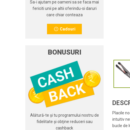
Sa-i ajutam pe oameni sa se faca mai
fericiti unii pe altii oferindu-si daruri
care chiar conteaza
Cadouri
BONUSURI
DESC
Placile n
Alătură-te şi tu programului nostru de
intuitiv 
fidelitate şi obţine reduceri sau
bucle de 
cashback