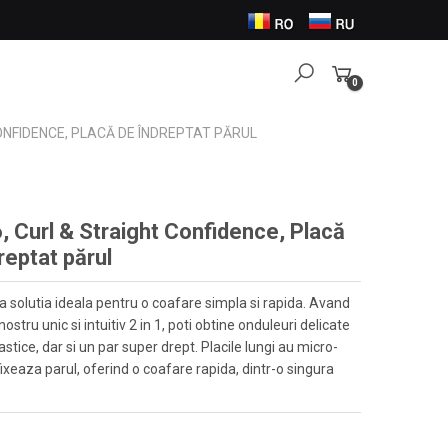
0
Items
ONFIDENCE, PLACĂ DE ÎNDREPTAT PĂRUL
 Curl & Straight Confidence, Placă
reptat părul
 solutia ideala pentru o coafare simpla si rapida. Avand
nostru unic si intuitiv 2 in 1, poti obtine onduleuri delicate
lastice, dar si un par super drept. Placile lungi au micro-
fixeaza parul, oferind o coafare rapida, dintr-o singura