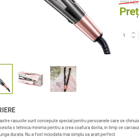
2099 MD
Pre
RIERE
oastre rasucite sunt concepute special pentru persoanele care se chinuiau
necesita o tehnica minima pentru a crea coafura dorita, in timp ce carcasa
lunga durata. Nu a fost niciodata mai simplu sa arati perfect.